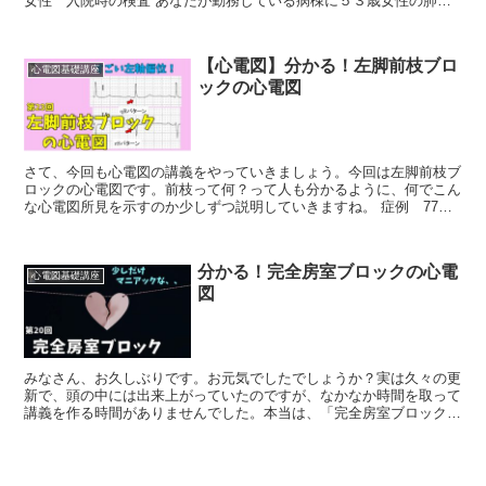
女性 入院時の検査 あなたが勤務している病棟に５３歳女性の肺高
血圧症の患者さんが心不全になり入院してきました。入院時...
【心電図】分かる！左脚前枝ブロ
心電図基礎講座
ックの心電図
さて、今回も心電図の講義をやっていきましょう。今回は左脚前枝ブ
ロックの心電図です。前枝って何？って人も分かるように、何でこん
な心電図所見を示すのか少しずつ説明していきますね。 症例 77歳
男性 泌尿器科入院 あなたが病棟で入院患者さんの定期...
分かる！完全房室ブロックの心電
心電図基礎講座
図
みなさん、お久しぶりです。お元気でしたでしょうか？実は久々の更
新で、頭の中には出来上がっていたのですが、なかなか時間を取って
講義を作る時間がありませんでした。本当は、「完全房室ブロックに
行くと見せかけて、、、」とマニアックな心電図解説を使用...