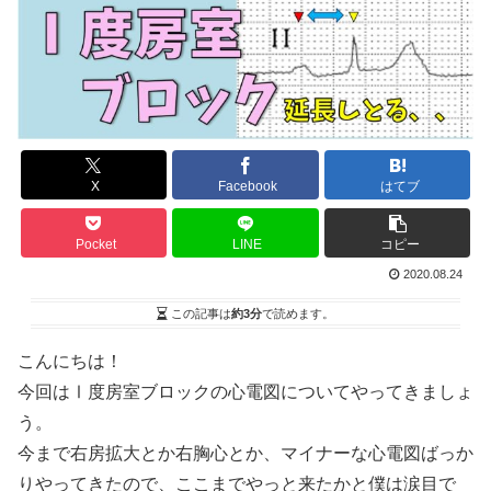
X
Facebook
はてブ
Pocket
LINE
コピー
2020.08.24
この記事は
約3分
で読めます。
こんにちは！
今回はⅠ度房室ブロックの心電図についてやってきましょ
う。
今まで右房拡大とか右胸心とか、マイナーな心電図ばっか
りやってきたので、ここまでやっと来たかと僕は涙目で