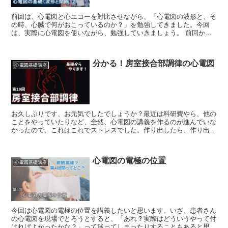
前回は、心電図と心エコーを対比させながら、「心電図の波形と、そ
の時、心臓で何がおこっているのか？」を勉強してきました。今回
は、実際に心電図を使いながら、勉強していきましょう。 前回から
引き続き、このスライドの空欄を埋められるようになるのが今...
分かる！房室接合部調律の心電図
心電図基礎講座
お久しぶりです、お元気でしたでしょうか？最近は科研費やら、他の
ことをやっていたりなど、全然、心電図の講義を作るのが進んでいな
かったので、これはこれでストレスでした。作り出したら、作り出し
たで、時間に追われたりするんで、ストレスではあるんです...
心電図の電極の位置
心電図基礎講座
今回は心電図の電極の位置を講義したいと思います。いざ、患者さん
の心電図を現場でとろうとすると、「あれ？実際はどういうやって付
ければよかったかな？」って迷ってしまったりすることもあると思い