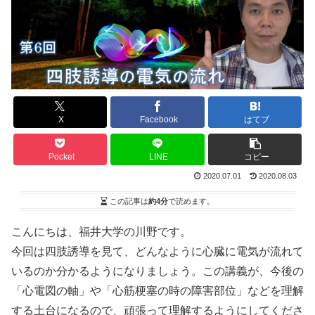
X
Facebook
はてブ
Pocket
LINE
コピー
2020.07.01
2020.08.03
この記事は
約4分
で読めます。
こんにちは、福井大学の川野です。
今回は四肢誘導を見て、どんなように心臓に電気が流れて
いるのか分かるようになりましょう。この講義が、今後の
「心電図の軸」や「心筋梗塞の時の障害部位」などを理解
する土台になるので、頑張って理解するようにしてくださ