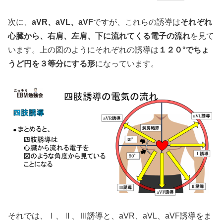
次に、
aVR、aVL、aVF
ですが、これらの誘導は
それぞれ
心臓から、右肩、左肩、下に流れてくる電子の流れ
を見て
います。上の図のようにそれぞれの誘導は
１２０°でちょ
うど円を３等分にする形
になっています。
それでは、Ⅰ、Ⅱ、Ⅲ誘導と、aVR、aVL、aVF誘導をま