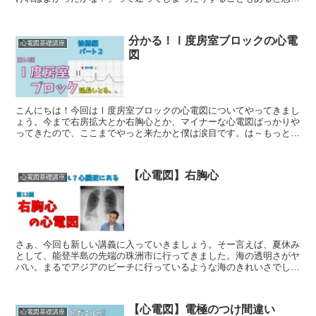
ます。ちゃんと勉強して、いざって時に困らないようにしま...
分かる！Ⅰ度房室ブロックの心電
心電図基礎講座
図
こんにちは！今回はⅠ度房室ブロックの心電図についてやってきまし
ょう。今まで右房拡大とか右胸心とか、マイナーな心電図ばっかりや
ってきたので、ここまでやっと来たかと僕は涙目です。は～もっと、
爆速で講義をアップしたいんだけど、普通に仕事やら、ほか...
【心電図】右胸心
心電図基礎講座
さぁ、今回も新しい講義に入っていきましょう。そー言えば、夏休み
として、能登半島の先端の珠洲市に行ってきました。海の透明さがヤ
バい。まるでアジアのビーチに行っているような海のきれいさでし
た。泊まったホテルのご飯もおいしいし、すごく気分転換でき...
【心電図】電極のつけ間違い
心電図基礎講座